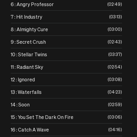
6 : Angry Professor
02:49
7 : Hit Industry
03:13
8 : Almighty Cure
03:00
9 : Secret Crush
02:43
10 : Stellar Twins
03:37
11 : Radiant Sky
02:54
12 : Ignored
03:08
13 : Waterfalls
04:23
14 : Soon
02:59
15 : You Set The Dark On Fire
03:06
16 : Catch A Wave
04:16