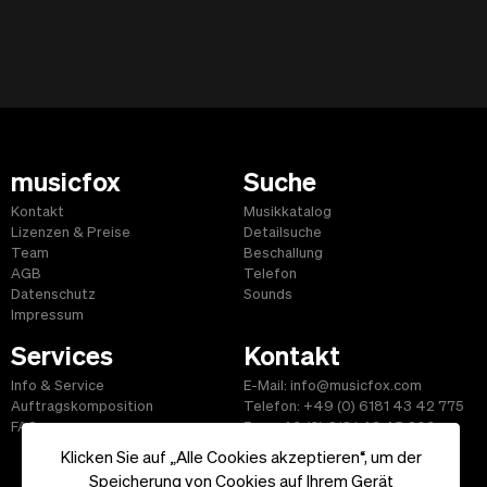
musicfox
Suche
Kontakt
Musikkatalog
Lizenzen & Preise
Detailsuche
Team
Beschallung
AGB
Telefon
Datenschutz
Sounds
Impressum
Services
Kontakt
Info & Service
E-Mail: info@musicfox.com
Auftragskomposition
Telefon: +49 (0) 6181 43 42 775
FAQ
Fax: +49 (0) 6181 43 45 609
Klicken Sie auf „Alle Cookies akzeptieren“, um der
Speicherung von Cookies auf Ihrem Gerät